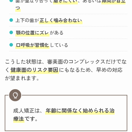
歯が重なり合って
磨きにくい
、あるいは
隙間が目立
つ
上下の歯が
正しく噛み合わない
顎の位置にズレ
がある
口呼吸が習慣化
している
こうした状態は、審美面のコンプレックスだけでな
く
健康面のリスク要因
にもなるため、早めの対応
が望まれます。
成人矯正は、
年齢に関係なく始められる治
療法
です。