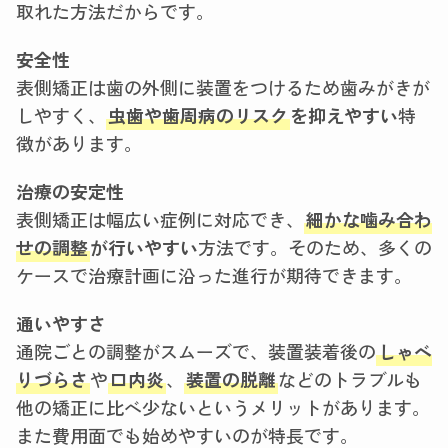
取れた方法だからです。
安全性
表側矯正は歯の外側に装置をつけるため歯みがきが
しやすく、
虫歯や歯周病のリスク
を抑えやすい
特
徴があります。
治療の安定性
表側矯正は幅広い症例に対応でき、
細かな噛み合わ
せの調整
が行いやすい
方法です。そのため、多くの
ケースで治療計画に沿った進行が期待できます。
通いやすさ
通院ごとの調整がスムーズで、装置装着後の
しゃべ
りづらさ
や
口内炎
、
装置の脱離
などのトラブルも
他の矯正に比べ少ないというメリットがあります。
また費用面でも始めやすいのが特長です。