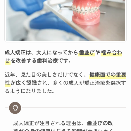
成人矯正は、大人になってから
歯並び
や
噛み合わ
せ
を改善する歯科治療です。
近年、見た目の美しさだけでなく、
健康面での重要
性
が広く認識
され、多くの成人が矯正治療を選択す
るようになりました。
成人矯正が注目される理由は、
歯並びの改