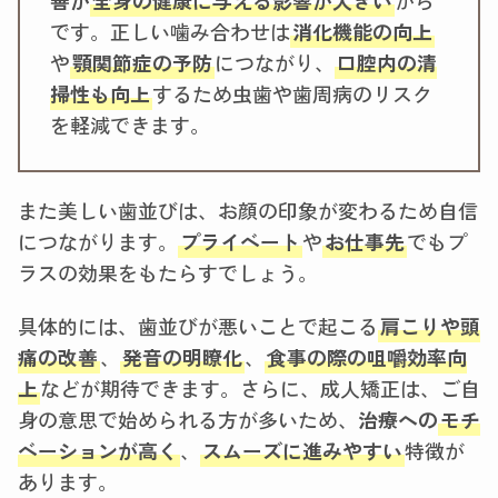
善が
全身の健康に与える影響が大きい
から
です。正しい噛み合わせは
消化機能の向上
や
顎関節症の予防
につながり、
口腔内の清
掃性も向上
するため虫歯や歯周病のリスク
を軽減できます。
また美しい歯並びは、お顔の印象が変わるため自信
につながります。
プライベート
や
お仕事先
でもプ
ラスの効果をもたらすでしょう。
具体的には、歯並びが悪いことで起こる
肩こりや頭
痛の改善
、
発音の明瞭化
、
食事の際の咀嚼効率向
上
などが期待できます。さらに、成人矯正は、ご自
身の意思で始められる方が多いため、
治療への
モチ
ベーションが高く
、
スムーズに進みやすい
特徴が
あります。