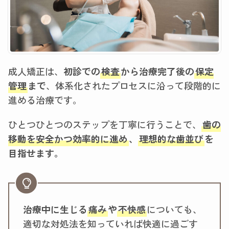
成人矯正は、
初診での
検査
から治療完了後の
保定
管理
まで
、体系化されたプロセスに沿って段階的に
進める治療です。
ひとつひとつのステップを丁寧に行うことで、
歯の
移動を安全かつ効率的に進め
、
理想的な歯並び
を
目指せます。
治療中に生じる
痛み
や
不快感
についても、
適切な対処法を知っていれば快適に過ごす