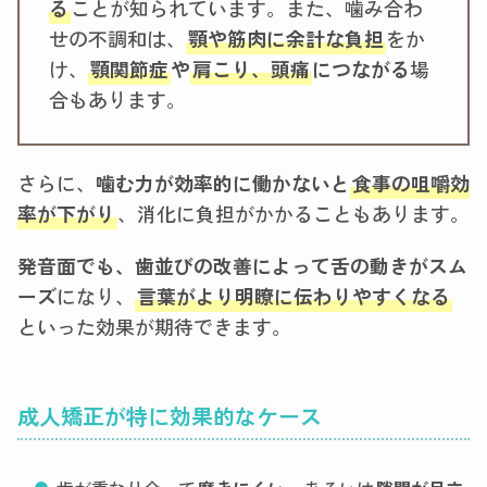
る
ことが知られています。また、噛み合わ
せの不調和は、
顎や筋肉に余計な負担
をか
け、
顎関節症
や
肩こり、頭痛
につながる
場
合もあります。
さらに、
噛む力が効率的に働かないと
食事の咀嚼効
率が下がり
、消化に負担がかかることもあります。
発音面でも、歯並びの改善によって舌の動きがスム
ーズ
になり、
言葉がより明瞭に伝わりやすくなる
といった効果が期待できます。
成人矯正が特に効果的なケース