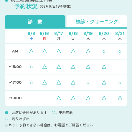
予約状況
（08月07日16時現在）
第二種歯科感染管理者/2名
診 療
検診・クリーニング
今後も知識・技術の向上に努め、安心して通っていただける診療
体制を整えてまいります。
8/8
8/16
8/17
8/18
8/19
8/20
8/21
土
日
月
火
水
木
木
医療DX推進体制加算に係る掲示について
△
△
△
△
△
○
○
AM
○
△
△
△
△
△
~15:00
○
△
△
△
○
△
○
~17:00
△
△
△
△
△
~19:00
●
：お席に余裕があります
○
：予約可能
△
：残りわずか
※ネット予約できない場合は、お電話でご相談ください