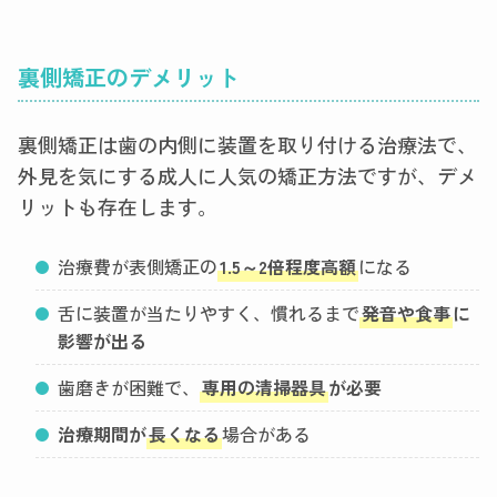
裏側矯正のデメリット
裏側矯正は歯の内側に装置を取り付ける治療法で、
外見を気にする成人に人気の矯正方法ですが、デメ
リットも存在します。
治療費が表側矯正の
1.5～2倍程度高額
になる
舌に装置が当たりやすく、慣れるまで
発音や食事
に
影響が出る
歯磨きが困難で、
専用の清掃器具
が必要
治療期間が
長くなる
場合がある