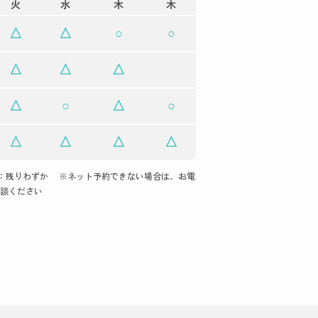
火
水
木
木
△
△
○
○
△
△
△
△
○
△
○
△
△
△
△
：残りわずか
※ネット予約できない場合は、お電
談ください