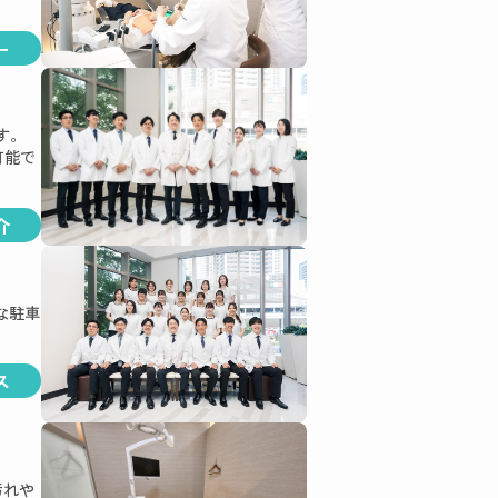
ー
す。
可能で
介
な駐車
ス
汚れや