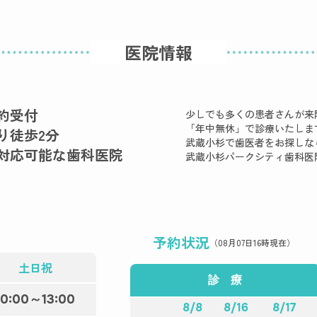
医院情報
約受付
少しでも多くの患者さんが来
「年中無休」で診療いたしま
り徒歩2分
武蔵小杉で歯医者をお探しな
対応可能な
歯科医院
武蔵小杉パークシティ歯科医
予約状況
（08月07日16時現在）
土日祝
診 療
10:00～13:00
8/8
8/16
8/17