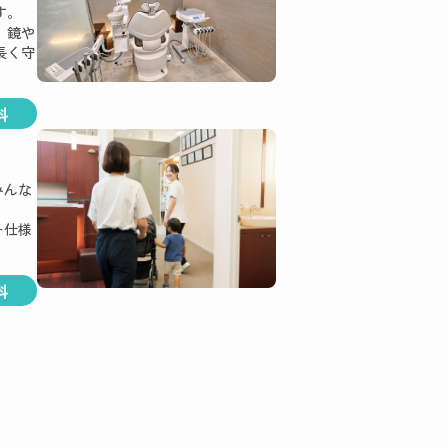
す。
。鏡や
長く守
科
みんな
ー仕様
科