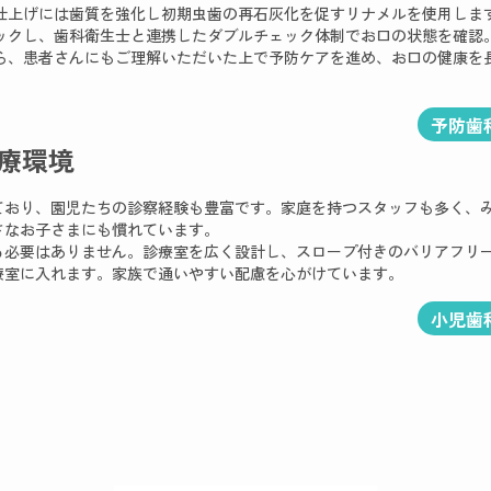
仕上げには歯質を強化し初期虫歯の再石灰化を促すリナメルを使用しま
ックし、歯科衛生士と連携したダブルチェック体制でお口の状態を確認
ら、患者さんにもご理解いただいた上で予防ケアを進め、お口の健康を
予防歯
療環境
ており、園児たちの診察経験も豊富です。家庭を持つスタッフも多く、
さなお子さまにも慣れています。
る必要はありません。診療室を広く設計し、スロープ付きのバリアフリ
療室に入れます。家族で通いやすい配慮を心がけています。
小児歯