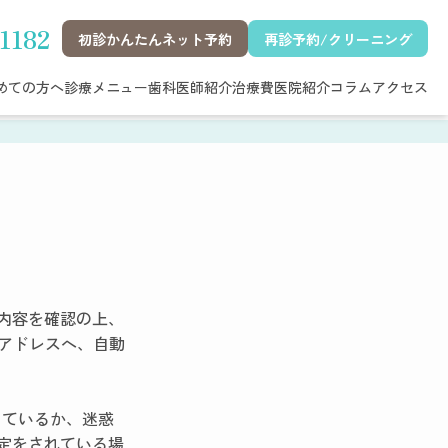
1182
初診かんたんネット予約
再診予約/クリーニング
めての方へ
診療メニュー
歯科医師紹介
治療費
医院紹介
コラム
アクセス
内容を確認の上、
ルアドレスへ、自動
っているか、迷惑
定をされている場