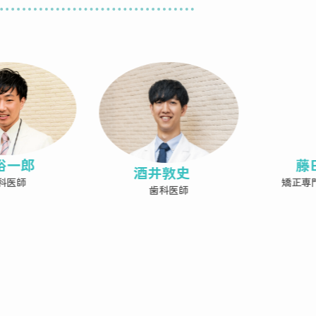
裕一郎
藤
酒井敦史
科医師
矯正専
歯科医師