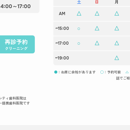
土
日
月
14:00～17:00
△
△
△
AM
○
△
△
~15:00
再診予約
○
△
△
~17:00
クリーニング
△
~19:00
●
：お席に余裕があります
○
：予約可能
△
話でご相
シティ歯科医院は
ー提携歯科医院です