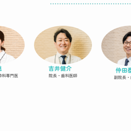
桃
吉井健介
仲田
酔科専門医
院長・歯科医師
副院長・