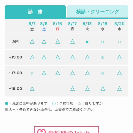
診 療
検診・クリーニング
8/7
8/8
8/16
8/17
8/18
8/19
8/20
金
土
日
月
火
水
木
△
△
△
△
●
○
○
AM
△
△
△
△
△
○
△
~15:00
○
△
△
△
△
○
△
~17:00
△
△
△
△
△
~19:00
●
：お席に余裕があります
○
：予約可能
△
：残りわずか
※ネット予約できない場合は、お電話でご相談ください